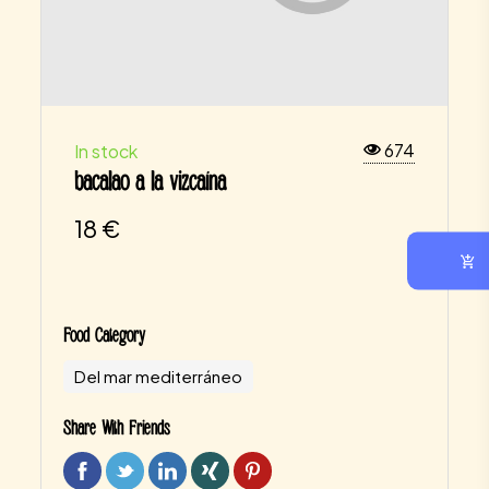
674
In stock
bacalao a la vizcaína
18
€
Food Category
Del mar mediterráneo
Share With Friends