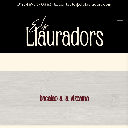
+34 695 67 03 63
contacto@elsllauradors.com
bacalao a la vizcaína