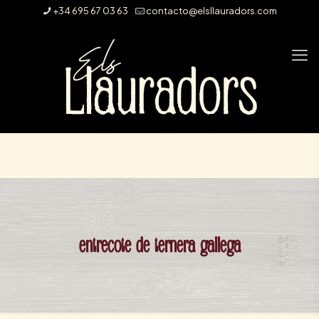
+34 695 67 03 63
contacto@elsllauradors.com
entrecote de ternera gallega