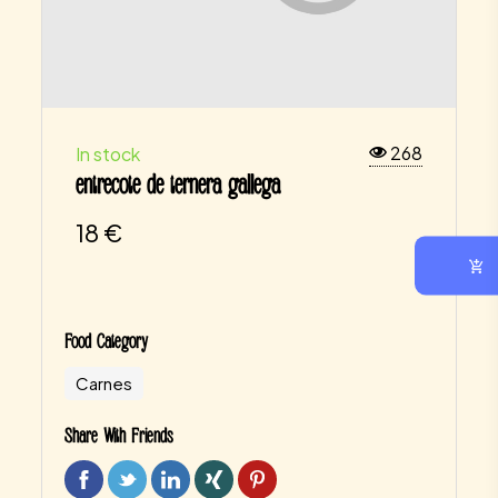
268
In stock
entrecote de ternera gallega
18
€
Food Category
Carnes
Share With Friends