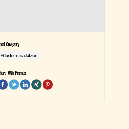
ood Category
El lado más dulzón
hare With Friends