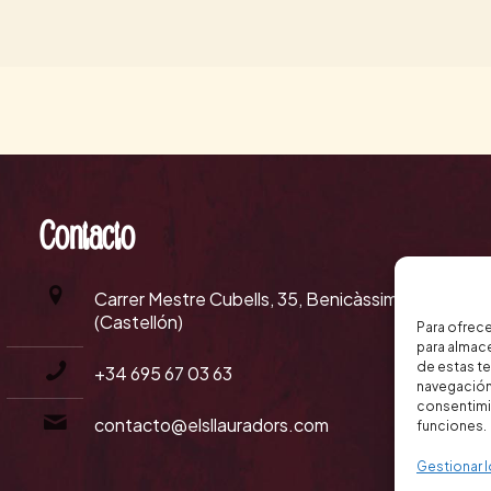
Contacto
Carrer Mestre Cubells, 35, Benicàssim
(Castellón)
Para ofrece
para almace
de estas t
+34 695 67 03 63
navegación 
consentimie
contacto@elsllauradors.com
funciones.
Gestionar l