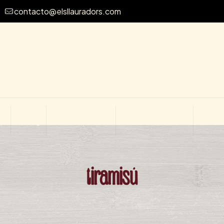
contacto@elsllauradors.com
mplo
Aviso legal
Política de privacidad
Política de cookies (UE)
Friends&
tiramisú