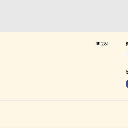
281
F
S