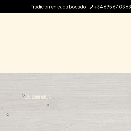
Tradición en cada bocado
+34 695 67 03 63
El Restaurante
La Carta
Historia
Contáctanos
Página de eje
Els Llauradors