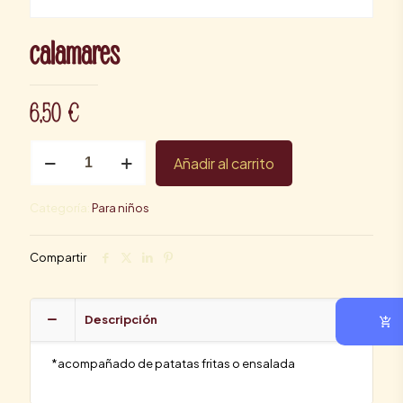
calamares
6,50
€
calamares
Añadir al carrito
cantidad
Categoría:
Para niños
Compartir
Descripción
*acompañado de patatas fritas o ensalada