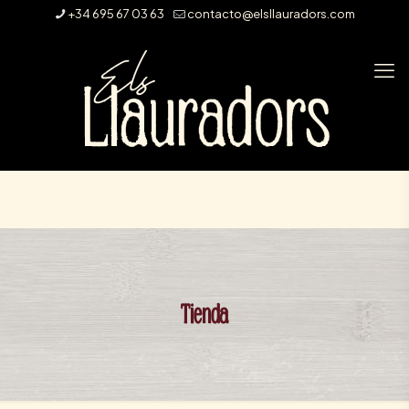
+34 695 67 03 63
contacto@elsllauradors.com
Tienda