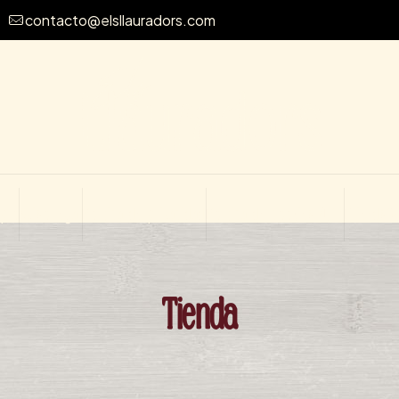
contacto@elsllauradors.com
mplo
Aviso legal
Política de privacidad
Política de cookies (UE)
Friends&
Tienda