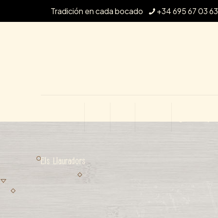
Tradición en cada bocado
+34 695 67 03 63
El Restaurante
La Carta
Historia
Contáctanos
Página de eje
Els Llauradors