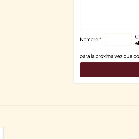
C
Nombre
*
e
para la próxima vez que 