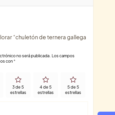
lorar “chuletón de ternera gallega
ctrónico no será publicada.
Los campos
dos con
*
3 de 5
4 de 5
5 de 5
estrellas
estrellas
estrellas