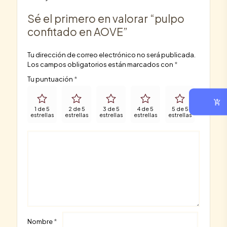
Sé el primero en valorar “pulpo
confitado en AOVE”
Tu dirección de correo electrónico no será publicada.
Los campos obligatorios están marcados con
*
Tu puntuación
*
1 de 5
2 de 5
3 de 5
4 de 5
5 de 5
estrellas
estrellas
estrellas
estrellas
estrellas
Nombre
*