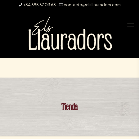
+34 695 67 03 63
contacto@elsllauradors.com
Tienda